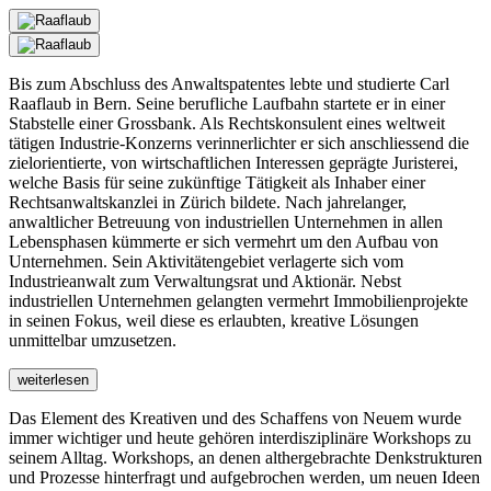
Bis zum Abschluss des Anwaltspatentes lebte und studierte Carl
Raaflaub in Bern. Seine berufliche Laufbahn startete er in einer
Stabstelle einer Grossbank. Als Rechtskonsulent eines weltweit
tätigen Industrie-Konzerns verinnerlichter er sich anschliessend die
zielorientierte, von wirtschaftlichen Interessen geprägte Juristerei,
welche Basis für seine zukünftige Tätigkeit als Inhaber einer
Rechtsanwaltskanzlei in Zürich bildete. Nach jahrelanger,
anwaltlicher Betreuung von industriellen Unternehmen in allen
Lebensphasen kümmerte er sich vermehrt um den Aufbau von
Unternehmen. Sein Aktivitätengebiet verlagerte sich vom
Industrieanwalt zum Verwaltungsrat und Aktionär. Nebst
industriellen Unternehmen gelangten vermehrt Immobilienprojekte
in seinen Fokus, weil diese es erlaubten, kreative Lösungen
unmittelbar umzusetzen.
weiterlesen
Das Element des Kreativen und des Schaffens von Neuem wurde
immer wichtiger und heute gehören interdisziplinäre Workshops zu
seinem Alltag. Workshops, an denen althergebrachte Denkstrukturen
und Prozesse hinterfragt und aufgebrochen werden, um neuen Ideen