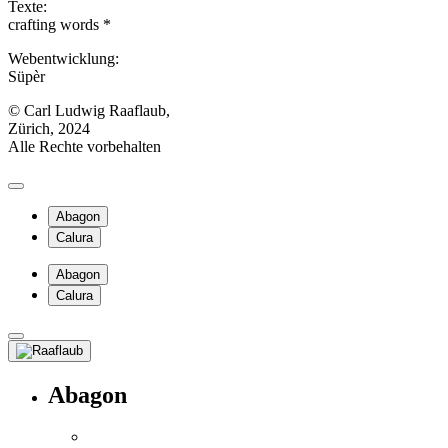
Texte:
crafting words *
Webentwicklung:
Süpèr
© Carl Ludwig Raaflaub,
Zürich, 2024
Alle Rechte vorbehalten
Abagon
Calura
Abagon
Calura
Abagon